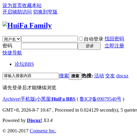
设为首页
收藏本站
开启辅助访问
切换到窄版
找回密码
自动登录
密码
立即注册
登录
快捷导航
论坛
BBS
搜索
热搜:
活动
交友
discuz
搜索
请先登录后才能继续浏览
Archiver
|
手机版
|
小黑屋
|
HuiFa BBS
(
鲁ICP备09079540号
)
GMT+8, 2026-8-7 10:47
, Processed in 0.024129 second(s), 5 queries
Powered by
Discuz!
X3.4
© 2001-2017
Comsenz Inc.