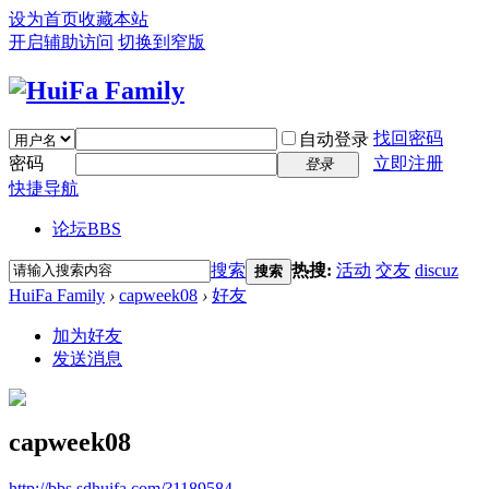
设为首页
收藏本站
开启辅助访问
切换到窄版
找回密码
自动登录
密码
立即注册
登录
快捷导航
论坛
BBS
搜索
热搜:
活动
交友
discuz
搜索
HuiFa Family
›
capweek08
›
好友
加为好友
发送消息
capweek08
http://bbs.sdhuifa.com/?1189584