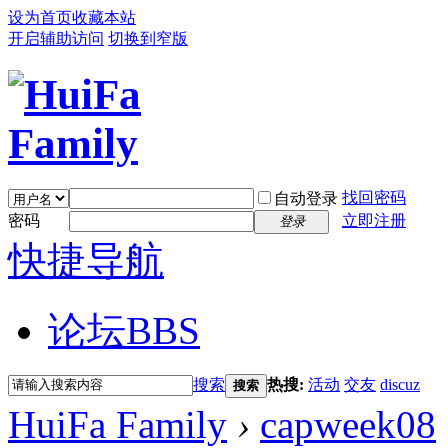
设为首页
收藏本站
开启辅助访问
切换到窄版
找回密码
自动登录
密码
立即注册
登录
快捷导航
论坛
BBS
搜索
热搜:
活动
交友
discuz
搜索
HuiFa Family
›
capweek08