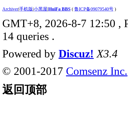
Archiver
|
手机版
|
小黑屋
|
HuiFa BBS
(
鲁ICP备09079540号
)
GMT+8, 2026-8-7 12:50
, 
14 queries .
Powered by
Discuz!
X3.4
© 2001-2017
Comsenz Inc.
返回顶部