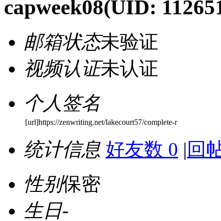
capweek08
(UID: 11265
邮箱状态
未验证
视频认证
未认证
个人签名
[url]https://zenwriting.net/lakecourt57/complete-r
统计信息
好友数 0
|
回帖
性别
保密
生日
-