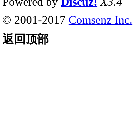
Powered by
Discuz!
X3.4
© 2001-2017
Comsenz Inc.
返回顶部