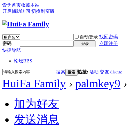
设为首页
收藏本站
开启辅助访问
切换到窄版
找回密码
自动登录
密码
立即注册
登录
快捷导航
论坛
BBS
搜索
热搜:
活动
交友
discuz
搜索
HuiFa Family
›
palmkey9
›
加为好友
发送消息