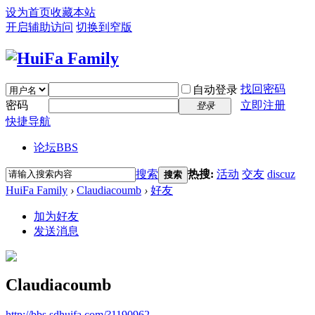
设为首页
收藏本站
开启辅助访问
切换到窄版
找回密码
自动登录
密码
立即注册
登录
快捷导航
论坛
BBS
搜索
热搜:
活动
交友
discuz
搜索
HuiFa Family
›
Claudiacoumb
›
好友
加为好友
发送消息
Claudiacoumb
http://bbs.sdhuifa.com/?1190962