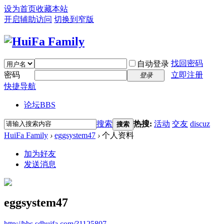
设为首页
收藏本站
开启辅助访问
切换到窄版
找回密码
自动登录
密码
立即注册
登录
快捷导航
论坛
BBS
搜索
热搜:
活动
交友
discuz
搜索
HuiFa Family
›
eggsystem47
›
个人资料
加为好友
发送消息
eggsystem47
http://bbs.sdhuifa.com/?1125807