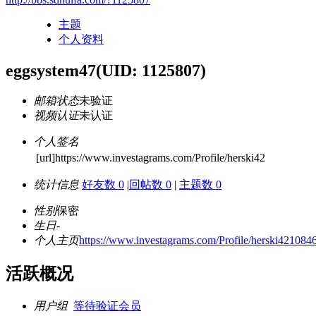
主题
个人资料
eggsystem47
(UID: 1125807)
邮箱状态
未验证
视频认证
未认证
个人签名
[url]https://www.investagrams.com/Profile/herski42
统计信息
好友数 0
|
回帖数 0
|
主题数 0
性别
保密
生日
-
个人主页
https://www.investagrams.com/Profile/herski421084
活跃概况
用户组
等待验证会员