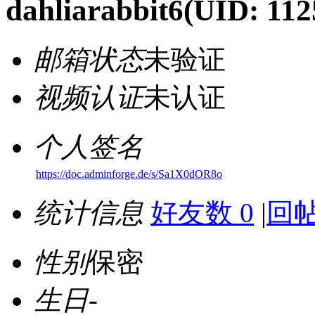
dahliarabbit6
(UID: 112
邮箱状态
未验证
视频认证
未认证
个人签名
https://doc.adminforge.de/s/Sa1X0dOR8o
统计信息
好友数 0
|
回帖
性别
保密
生日
-