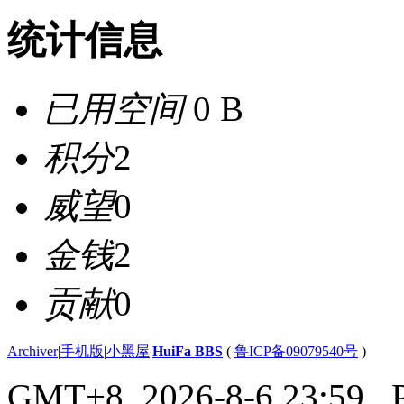
统计信息
已用空间
0 B
积分
2
威望
0
金钱
2
贡献
0
Archiver
|
手机版
|
小黑屋
|
HuiFa BBS
(
鲁ICP备09079540号
)
GMT+8, 2026-8-6 23:59
, 