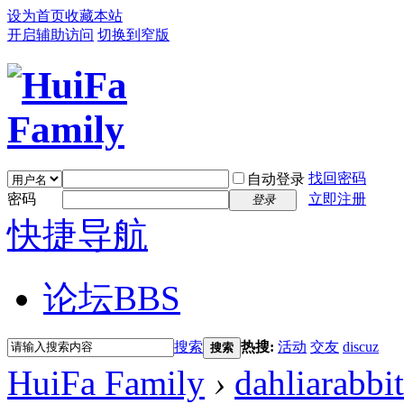
设为首页
收藏本站
开启辅助访问
切换到窄版
找回密码
自动登录
密码
立即注册
登录
快捷导航
论坛
BBS
搜索
热搜:
活动
交友
discuz
搜索
HuiFa Family
›
dahliarabbi