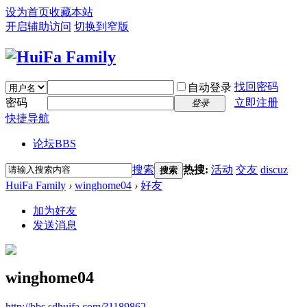
设为首页
收藏本站
开启辅助访问
切换到窄版
找回密码
自动登录
密码
立即注册
登录
快捷导航
论坛
BBS
搜索
热搜:
活动
交友
discuz
搜索
HuiFa Family
›
winghome04
›
好友
加为好友
发送消息
winghome04
http://bbs.sdhuifa.com/?1189862