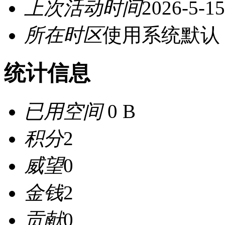
上次活动时间
2026-5-15
所在时区
使用系统默认
统计信息
已用空间
0 B
积分
2
威望
0
金钱
2
贡献
0