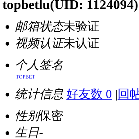
topbetlu
(UID: 1124094)
邮箱状态
未验证
视频认证
未认证
个人签名
TOPBET
统计信息
好友数 0
|
回帖
性别
保密
生日
-