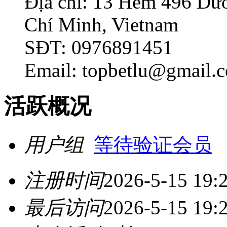
Địa chỉ: 13 Hẻm 496 D
Chí Minh, Vietnam
SĐT: 0976891451
Email: topbetlu@gmail.
活跃概况
用户组
等待验证会员
注册时间
2026-5-15 19:
最后访问
2026-5-15 19: