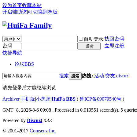
设为首页
收藏本站
开启辅助访问
切换到窄版
找回密码
自动登录
密码
立即注册
登录
快捷导航
论坛
BBS
搜索
热搜:
活动
交友
discuz
搜索
请先登录后才能继续浏览
Archiver
|
手机版
|
小黑屋
|
HuiFa BBS
(
鲁ICP备09079540号
)
GMT+8, 2026-8-6 09:08
, Processed in 0.019551 second(s), 5 queries
Powered by
Discuz!
X3.4
© 2001-2017
Comsenz Inc.