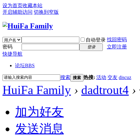
设为首页
收藏本站
开启辅助访问
切换到窄版
找回密码
自动登录
密码
立即注册
登录
快捷导航
论坛
BBS
搜索
热搜:
活动
交友
discuz
搜索
HuiFa Family
›
dadtrout4
›
加为好友
发送消息