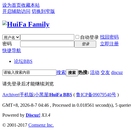
设为首页
收藏本站
开启辅助访问
切换到窄版
找回密码
自动登录
密码
立即注册
登录
快捷导航
论坛
BBS
搜索
热搜:
活动
交友
discuz
搜索
请先登录后才能继续浏览
Archiver
|
手机版
|
小黑屋
|
HuiFa BBS
(
鲁ICP备09079540号
)
GMT+8, 2026-8-7 04:46
, Processed in 0.018561 second(s), 5 queries
Powered by
Discuz!
X3.4
© 2001-2017
Comsenz Inc.