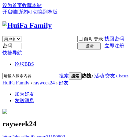
设为首页
收藏本站
开启辅助访问
切换到窄版
找回密码
自动登录
密码
立即注册
登录
快捷导航
论坛
BBS
搜索
热搜:
活动
交友
discuz
搜索
HuiFa Family
›
rayweek24
›
好友
加为好友
发送消息
rayweek24
http://bbs.sdhuifa.com/?1190593