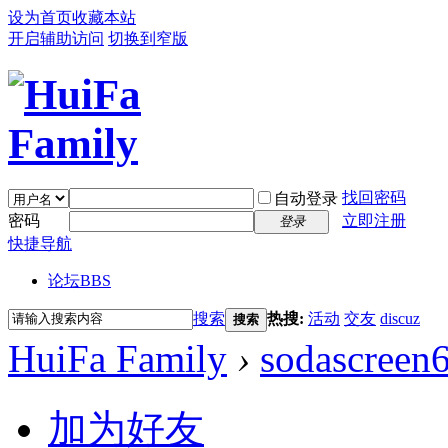
设为首页
收藏本站
开启辅助访问
切换到窄版
找回密码
自动登录
密码
立即注册
登录
快捷导航
论坛
BBS
搜索
热搜:
活动
交友
discuz
搜索
HuiFa Family
›
sodascreen
加为好友