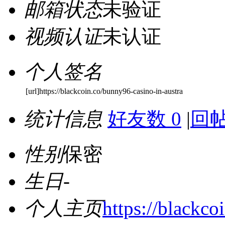
邮箱状态
未验证
视频认证
未认证
个人签名
[url]https://blackcoin.co/bunny96-casino-in-austra
统计信息
好友数 0
|
回帖
性别
保密
生日
-
个人主页
https://blackco