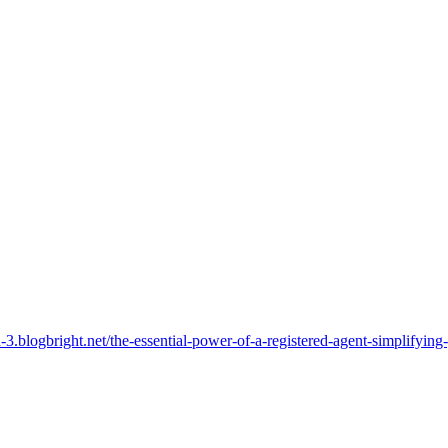
3.blogbright.net/the-essential-power-of-a-registered-agent-simplifying-