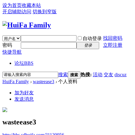
设为首页
收藏本站
开启辅助访问
切换到窄版
找回密码
自动登录
密码
立即注册
登录
快捷导航
论坛
BBS
搜索
热搜:
活动
交友
discuz
搜索
HuiFa Family
›
wasteease3
›
个人资料
加为好友
发送消息
wasteease3
http://bbs.sdhuifa.com/?1120956