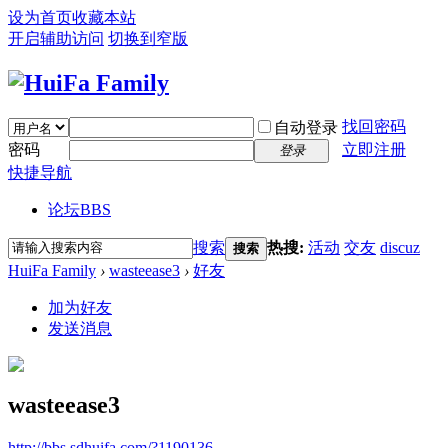
设为首页
收藏本站
开启辅助访问
切换到窄版
找回密码
自动登录
密码
立即注册
登录
快捷导航
论坛
BBS
搜索
热搜:
活动
交友
discuz
搜索
HuiFa Family
›
wasteease3
›
好友
加为好友
发送消息
wasteease3
http://bbs.sdhuifa.com/?1190136