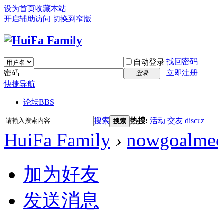
设为首页
收藏本站
开启辅助访问
切换到窄版
找回密码
自动登录
密码
立即注册
登录
快捷导航
论坛
BBS
搜索
热搜:
活动
交友
discuz
搜索
HuiFa Family
›
nowgoalme
加为好友
发送消息