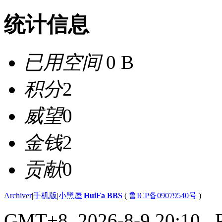
统计信息
已用空间
0 B
积分
2
威望
0
金钱
2
贡献
0
Archiver
|
手机版
|
小黑屋
|
HuiFa BBS
(
鲁ICP备09079540号
)
GMT+8, 2026-8-9 20:10
, 