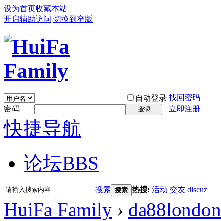
设为首页
收藏本站
开启辅助访问
切换到窄版
找回密码
自动登录
密码
立即注册
登录
快捷导航
论坛
BBS
搜索
热搜:
活动
交友
discuz
搜索
HuiFa Family
›
da88london