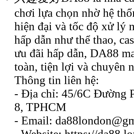
chơi lựa chọn nhờ hệ thố
hiện đại và tốc độ xử lý
hấp dẫn như thể thao, ca
ưu đãi hấp dẫn, DA88 man
toàn, tiện lợi và chuyên
Thông tin liên hệ:
- Địa chỉ: 45/6C Đường
8, TPHCM
- Email: da88london@gm
- Website: https://da88.l