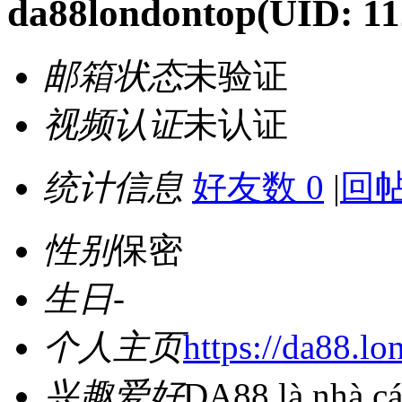
da88londontop
(UID: 1
邮箱状态
未验证
视频认证
未认证
统计信息
好友数 0
|
回帖
性别
保密
生日
-
个人主页
https://da88.lo
兴趣爱好
DA88 là nhà cá