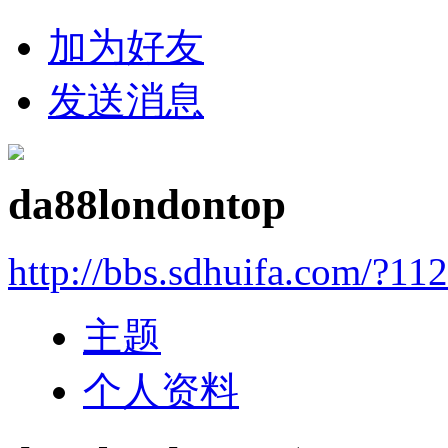
加为好友
发送消息
da88londontop
http://bbs.sdhuifa.com/?11
主题
个人资料