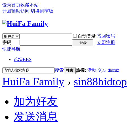
设为首页
收藏本站
开启辅助访问
切换到窄版
找回密码
自动登录
密码
立即注册
登录
快捷导航
论坛
BBS
搜索
热搜:
活动
交友
discuz
搜索
HuiFa Family
›
sin88bidtop
加为好友
发送消息