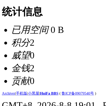
统计信息
已用空间
0 B
积分
2
威望
0
金钱
2
贡献
0
Archiver
|
手机版
|
小黑屋
|
HuiFa BBS
(
鲁ICP备09079540号
)
GMT+8, 2026-8-8 19:01
, 