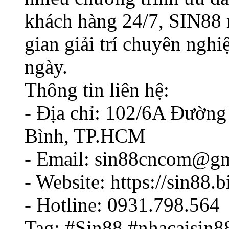
khách hàng 24/7, SIN88
gian giải trí chuyên nghiệ
ngày.
Thông tin liên hệ:
- Địa chỉ: 102/6A Đường
Bình, TP.HCM
- Email: sin88cncom@g
- Website: https://sin88.b
- Hotline: 0931.798.564
Tag: #Sin88 #nhacaisin8