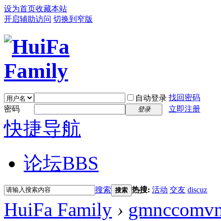
设为首页
收藏本站
开启辅助访问
切换到窄版
找回密码
自动登录
密码
立即注册
登录
快捷导航
论坛
BBS
搜索
热搜:
活动
交友
discuz
搜索
HuiFa Family
›
gmnccomv