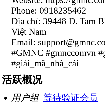
Phone: 0918235462
Địa chỉ: 39448 Đ. Tam B
Việt Nam
Email: support@gmnc.c
#GMNC #gmnccomvn #g
#giải_mã_nhà_cái
活跃概况
用户组
等待验证会员