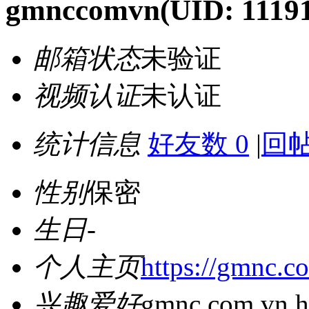
gmnccomvn
(UID: 1119
邮箱状态
未验证
视频认证
未认证
统计信息
好友数 0
|
回帖
性别
保密
生日
-
个人主页
https://gmnc.c
兴趣爱好
gmnc.com.vn h