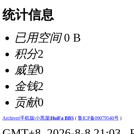
统计信息
已用空间
0 B
积分
2
威望
0
金钱
2
贡献
0
Archiver
|
手机版
|
小黑屋
|
HuiFa BBS
(
鲁ICP备09079540号
)
GMT+8, 2026-8-8 21:03
, 