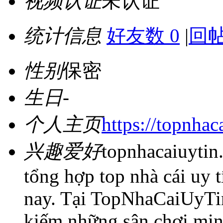
视频认证
未认证
统计信息
好友数 0
|
回帖
性别
保密
生日
-
个人主页
https://topnhaca
兴趣爱好
topnhacaiuytin.
tổng hợp top nhà cái uy tí
nay. Tại TopNhaCaiUyTin
kiếm những sân chơi minh