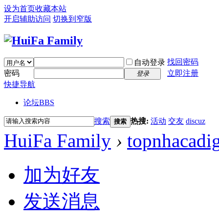
设为首页
收藏本站
开启辅助访问
切换到窄版
找回密码
自动登录
密码
立即注册
登录
快捷导航
论坛
BBS
搜索
热搜:
活动
交友
discuz
搜索
HuiFa Family
›
topnhacadig
加为好友
发送消息