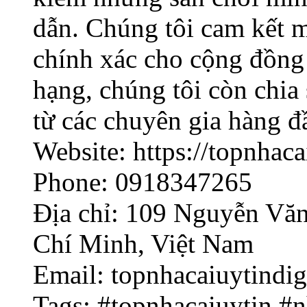
dẫn. Chúng tôi cam kết m
chính xác cho cộng đồng
hạng, chúng tôi còn chi
từ các chuyên gia hàng đ
Website: https://topnhacai
Phone: 0918347265
Địa chỉ: 109 Nguyễn Vă
Chí Minh, Việt Nam
Email: topnhacaiuytindi
Tags: #topnhacaiuytin #n