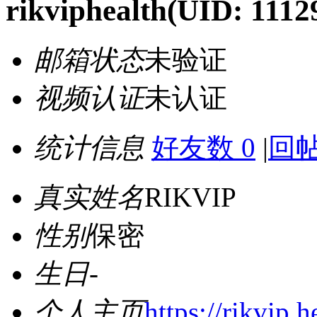
rikviphealth
(UID: 1112
邮箱状态
未验证
视频认证
未认证
统计信息
好友数 0
|
回帖
真实姓名
RIKVIP
性别
保密
生日
-
个人主页
https://rikvip.h