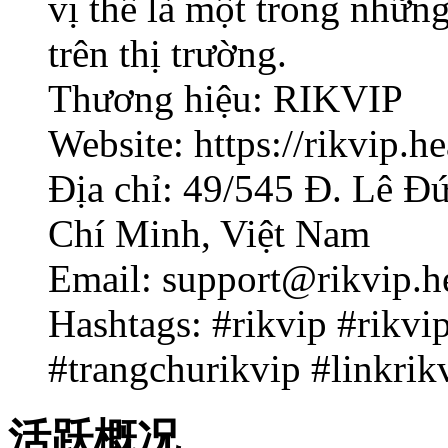
vị thế là một trong nhữ
trên thị trường.
Thương hiệu: RIKVIP
Website: https://rikvip.he
Địa chỉ: 49/545 Đ. Lê 
Chí Minh, Việt Nam
Email: support@rikvip.h
Hashtags: #rikvip #rikv
#trangchurikvip #linkrik
活跃概况