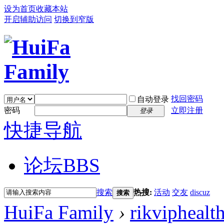
设为首页
收藏本站
开启辅助访问
切换到窄版
找回密码
自动登录
密码
立即注册
登录
快捷导航
论坛
BBS
搜索
热搜:
活动
交友
discuz
搜索
HuiFa Family
›
rikviphealt