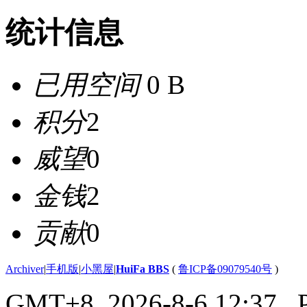
统计信息
已用空间
0 B
积分
2
威望
0
金钱
2
贡献
0
Archiver
|
手机版
|
小黑屋
|
HuiFa BBS
(
鲁ICP备09079540号
)
GMT+8, 2026-8-6 12:37
, 