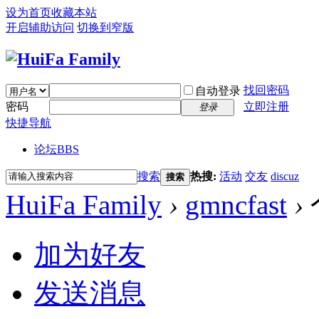
设为首页
收藏本站
开启辅助访问
切换到窄版
找回密码
自动登录
密码
立即注册
登录
快捷导航
论坛
BBS
搜索
热搜:
活动
交友
discuz
搜索
HuiFa Family
›
gmncfast
›
加为好友
发送消息