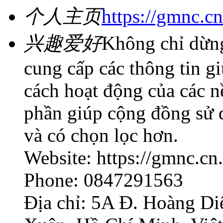
个人主页
https://gmnc.c
兴趣爱好
Không chỉ dừn
cung cấp các thông tin g
cách hoạt động của các n
phần giúp cộng đồng sử d
và có chọn lọc hơn.
Website: https://gmnc.cn
Phone: 0847291563
Địa chỉ: 5A Đ. Hoàng Di