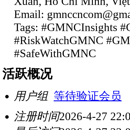
Xuân, Hồ Chí Minh, Việ
Email: gmnccncom@gma
Tags: #GMNCInsights 
#RiskWatchGMNC #GM
#SafeWithGMNC
活跃概况
用户组
等待验证会员
注册时间
2026-4-27 22: