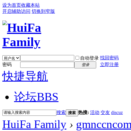
设为首页
收藏本站
开启辅助访问
切换到窄版
找回密码
自动登录
密码
立即注册
登录
快捷导航
论坛
BBS
搜索
热搜:
活动
交友
discuz
搜索
HuiFa Family
›
gmnccnco