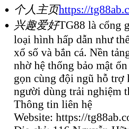
个人主页
https://tg88ab.
兴趣爱好
TG88 là cổng gi
loại hình hấp dẫn như thể
xổ số và bắn cá. Nền tản
nhờ hệ thống bảo mật ổn 
gọn cùng đội ngũ hỗ trợ 
người dùng trải nghiệm t
Thông tin liên hệ
Website: https://tg88ab.