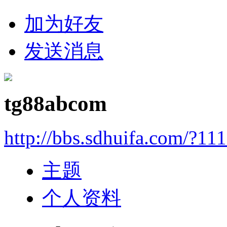
加为好友
发送消息
tg88abcom
http://bbs.sdhuifa.com/?11
主题
个人资料