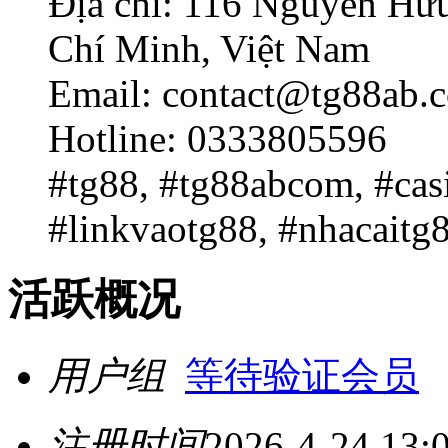
Địa chỉ: 116 Nguyễn Hữ
Chí Minh, Việt Nam
Email: contact@tg88ab.
Hotline: 0333805596
#tg88, #tg88abcom, #cas
#linkvaotg88, #nhacaitg
活跃概况
用户组
等待验证会员
注册时间
2026-4-24 13: