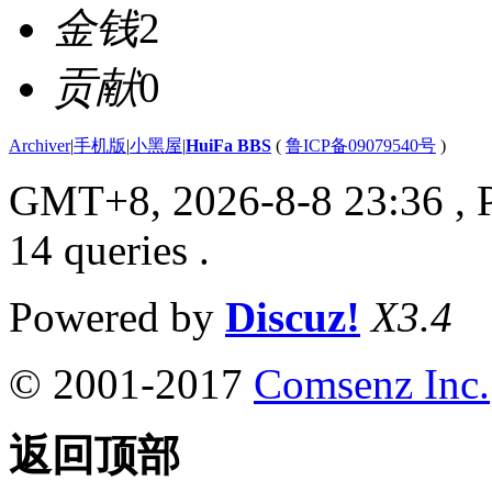
金钱
2
贡献
0
Archiver
|
手机版
|
小黑屋
|
HuiFa BBS
(
鲁ICP备09079540号
)
GMT+8, 2026-8-8 23:36
, 
14 queries .
Powered by
Discuz!
X3.4
© 2001-2017
Comsenz Inc.
返回顶部