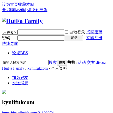
设为首页
收藏本站
开启辅助访问
切换到窄版
找回密码
自动登录
密码
立即注册
登录
快捷导航
论坛
BBS
搜索
热搜:
活动
交友
discuz
搜索
HuiFa Family
›
kynlifukcom
›
个人资料
加为好友
发送消息
kynlifukcom
http://bbs.sdhuifa.com/?1108374