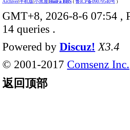
Archiver
|
手机版
|
小黑屋
|
HuiFa BBS
(
鲁ICP备09079540号
)
GMT+8, 2026-8-6 07:54
, 
14 queries .
Powered by
Discuz!
X3.4
© 2001-2017
Comsenz Inc.
返回顶部