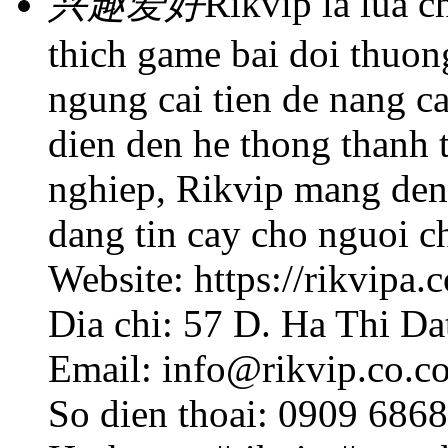
兴趣爱好
Rikvip la lua c
thich game bai doi thuon
ngung cai tien de nang ca
dien den he thong thanh 
nghiep, Rikvip mang den 
dang tin cay cho nguoi c
Website: https://rikvipa.
Dia chi: 57 D. Ha Thi D
Email: info@rikvip.co.c
So dien thoai: 0909 686