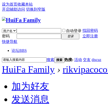
设为首页
收藏本站
开启辅助访问
切换到窄版
找回密码
自动登录
密码
立即注册
登录
快捷导航
论坛
BBS
搜索
热搜:
活动
交友
discuz
搜索
HuiFa Family
›
rikvipacoc
加为好友
发送消息