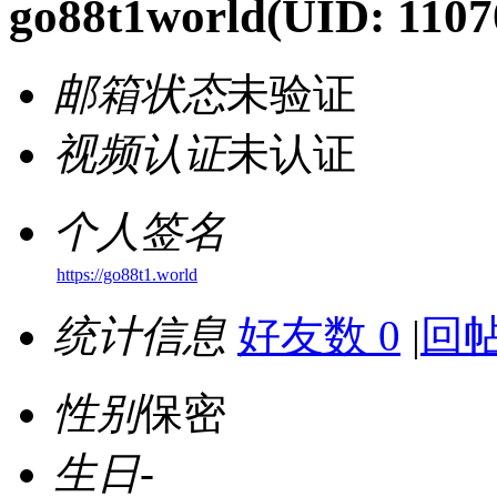
go88t1world
(UID: 1107
邮箱状态
未验证
视频认证
未认证
个人签名
https://go88t1.world
统计信息
好友数 0
|
回帖
性别
保密
生日
-