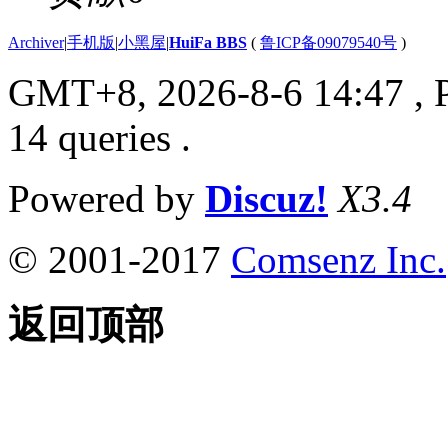
Archiver
|
手机版
|
小黑屋
|
HuiFa BBS
(
鲁ICP备09079540号
)
GMT+8, 2026-8-6 14:47
, 
14 queries .
Powered by
Discuz!
X3.4
© 2001-2017
Comsenz Inc.
返回顶部