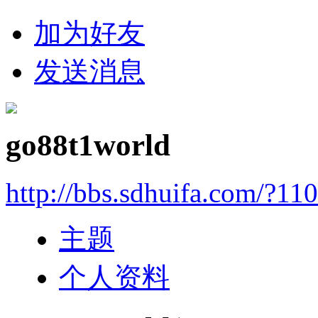
加为好友
发送消息
go88t1world
http://bbs.sdhuifa.com/?11
主题
个人资料