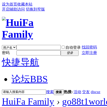
设为首页
收藏本站
开启辅助访问
切换到窄版
找回密码
自动登录
密码
立即注册
登录
快捷导航
论坛
BBS
搜索
热搜:
活动
交友
discuz
搜索
HuiFa Family
›
go88t1worl