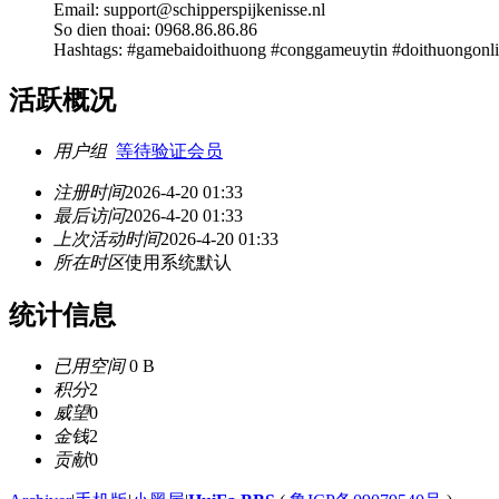
Email: support@schipperspijkenisse.nl
So dien thoai: 0968.86.86.86
Hashtags: #gamebaidoithuong #conggameuytin #doithuongonli
活跃概况
用户组
等待验证会员
注册时间
2026-4-20 01:33
最后访问
2026-4-20 01:33
上次活动时间
2026-4-20 01:33
所在时区
使用系统默认
统计信息
已用空间
0 B
积分
2
威望
0
金钱
2
贡献
0