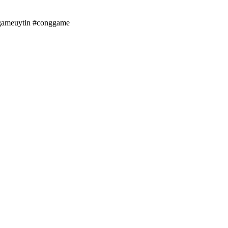
#gameuytin #conggame