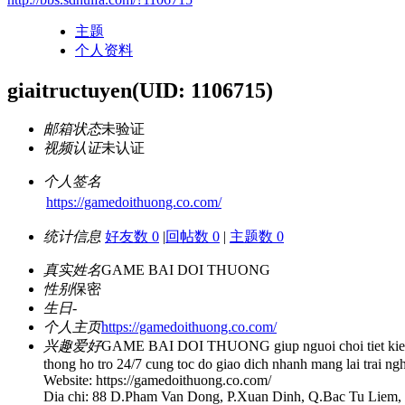
主题
个人资料
giaitructuyen
(UID: 1106715)
邮箱状态
未验证
视频认证
未认证
个人签名
https://gamedoithuong.co.com/
统计信息
好友数 0
|
回帖数 0
|
主题数 0
真实姓名
GAME BAI DOI THUONG
性别
保密
生日
-
个人主页
https://gamedoithuong.co.com/
兴趣爱好
GAME BAI DOI THUONG giup nguoi choi tiet kiem tho
thong ho tro 24/7 cung toc do giao dich nhanh mang lai trai nghi
Website: https://gamedoithuong.co.com/
Dia chi: 88 D.Pham Van Dong, P.Xuan Dinh, Q.Bac Tu Liem,