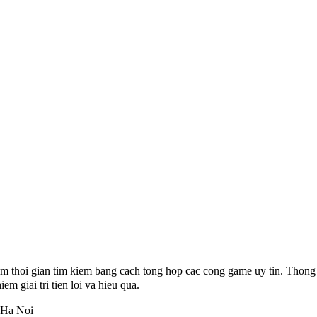
i gian tim kiem bang cach tong hop cac cong game uy tin. Thong ti
em giai tri tien loi va hieu qua.
 Ha Noi