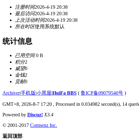
注册时间
2026-4-19 20:38
最后访问
2026-4-19 20:38
上次活动时间
2026-4-19 20:38
所在时区
使用系统默认
统计信息
已用空间
0 B
积分
2
威望
0
金钱
2
贡献
0
Archiver
|
手机版
|
小黑屋
|
HuiFa BBS
(
鲁ICP备09079540号
)
GMT+8, 2026-8-7 17:20
, Processed in 0.034982 second(s), 14 querie
Powered by
Discuz!
X3.4
© 2001-2017
Comsenz Inc.
返回顶部