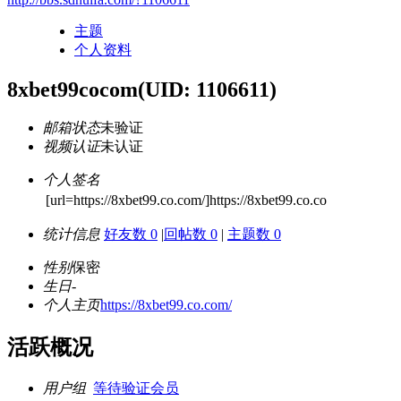
主题
个人资料
8xbet99cocom
(UID: 1106611)
邮箱状态
未验证
视频认证
未认证
个人签名
[url=https://8xbet99.co.com/]https://8xbet99.co.co
统计信息
好友数 0
|
回帖数 0
|
主题数 0
性别
保密
生日
-
个人主页
https://8xbet99.co.com/
活跃概况
用户组
等待验证会员