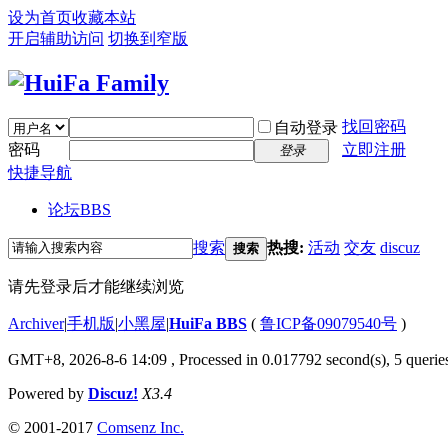
设为首页
收藏本站
开启辅助访问
切换到窄版
找回密码
自动登录
密码
立即注册
登录
快捷导航
论坛
BBS
搜索
热搜:
活动
交友
discuz
搜索
请先登录后才能继续浏览
Archiver
|
手机版
|
小黑屋
|
HuiFa BBS
(
鲁ICP备09079540号
)
GMT+8, 2026-8-6 14:09
, Processed in 0.017792 second(s), 5 queries
Powered by
Discuz!
X3.4
© 2001-2017
Comsenz Inc.