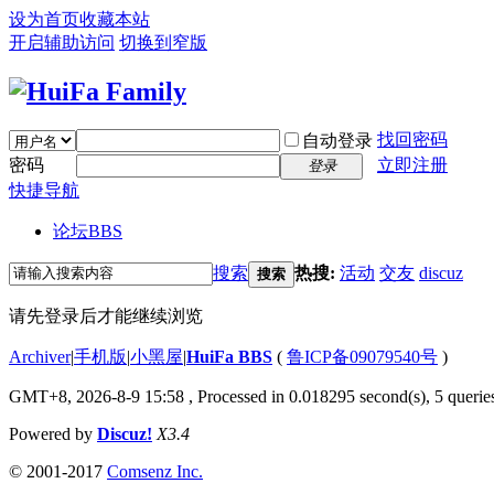
设为首页
收藏本站
开启辅助访问
切换到窄版
找回密码
自动登录
密码
立即注册
登录
快捷导航
论坛
BBS
搜索
热搜:
活动
交友
discuz
搜索
请先登录后才能继续浏览
Archiver
|
手机版
|
小黑屋
|
HuiFa BBS
(
鲁ICP备09079540号
)
GMT+8, 2026-8-9 15:58
, Processed in 0.018295 second(s), 5 queries
Powered by
Discuz!
X3.4
© 2001-2017
Comsenz Inc.