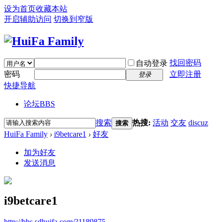
设为首页
收藏本站
开启辅助访问
切换到窄版
找回密码
自动登录
密码
立即注册
登录
快捷导航
论坛
BBS
搜索
热搜:
活动
交友
discuz
搜索
HuiFa Family
›
i9betcare1
›
好友
加为好友
发送消息
i9betcare1
http://bbs.sdhuifa.com/?1189875