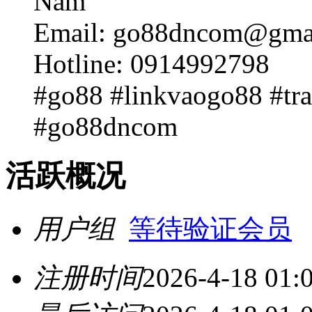
Nam
Email: go88dncom@gma
Hotline: 0914992798
#go88 #linkvaogo88 #tr
#go88dncom
活跃概况
用户组
等待验证会员
注册时间
2026-4-18 01: