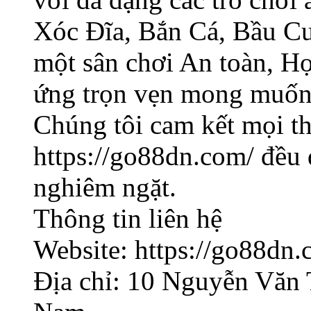
Xóc Đĩa, Bắn Cá, Bầu C
một sân chơi An toàn, Hợ
ứng trọn vẹn mong muốn 
Chúng tôi cam kết mọi th
https://go88dn.com/ đều
nghiêm ngặt.
Thông tin liên hệ
Website: https://go88dn.
Địa chỉ: 10 Nguyễn Văn T