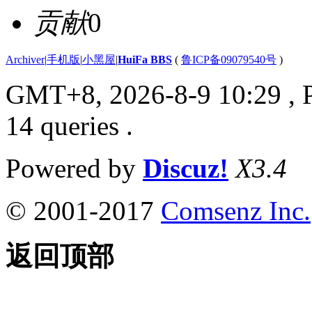
贡献
0
Archiver
|
手机版
|
小黑屋
|
HuiFa BBS
(
鲁ICP备09079540号
)
GMT+8, 2026-8-9 10:29
, 
14 queries .
Powered by
Discuz!
X3.4
© 2001-2017
Comsenz Inc.
返回顶部