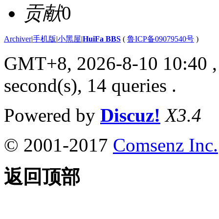
贡献
0
Archiver
|
手机版
|
小黑屋
|
HuiFa BBS
(
鲁ICP备09079540号
)
GMT+8, 2026-8-10 10:40
,
second(s), 14 queries .
Powered by
Discuz!
X3.4
© 2001-2017
Comsenz Inc.
返回顶部