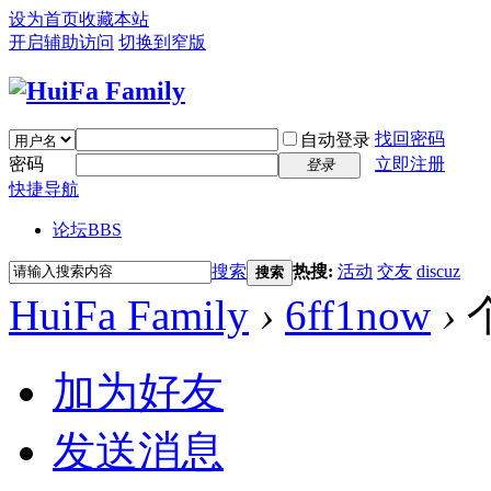
设为首页
收藏本站
开启辅助访问
切换到窄版
找回密码
自动登录
密码
立即注册
登录
快捷导航
论坛
BBS
搜索
热搜:
活动
交友
discuz
搜索
HuiFa Family
›
6ff1now
›
加为好友
发送消息