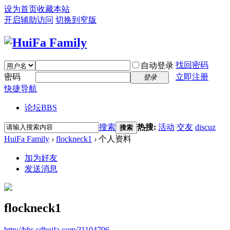
设为首页
收藏本站
开启辅助访问
切换到窄版
找回密码
自动登录
密码
立即注册
登录
快捷导航
论坛
BBS
搜索
热搜:
活动
交友
discuz
搜索
HuiFa Family
›
flockneck1
›
个人资料
加为好友
发送消息
flockneck1
http://bbs.sdhuifa.com/?1104796