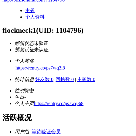
主题
个人资料
flockneck1
(UID: 1104796)
邮箱状态
未验证
视频认证
未认证
个人签名
https://rentry.co/ps7wq3i8
统计信息
好友数 0
|
回帖数 0
|
主题数 0
性别
保密
生日
-
个人主页
https://rentry.co/ps7wq3i8
活跃概况
用户组
等待验证会员