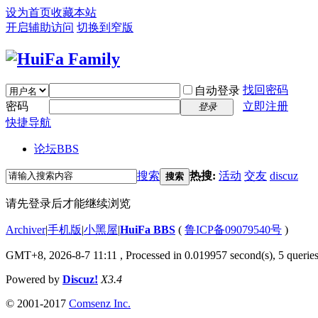
设为首页
收藏本站
开启辅助访问
切换到窄版
找回密码
自动登录
密码
立即注册
登录
快捷导航
论坛
BBS
搜索
热搜:
活动
交友
discuz
搜索
请先登录后才能继续浏览
Archiver
|
手机版
|
小黑屋
|
HuiFa BBS
(
鲁ICP备09079540号
)
GMT+8, 2026-8-7 11:11
, Processed in 0.019957 second(s), 5 queries
Powered by
Discuz!
X3.4
© 2001-2017
Comsenz Inc.