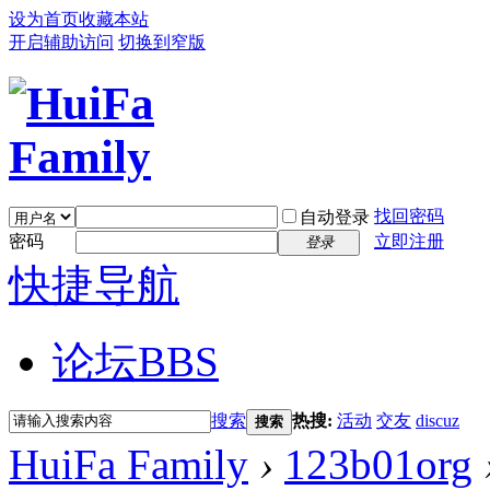
设为首页
收藏本站
开启辅助访问
切换到窄版
找回密码
自动登录
密码
立即注册
登录
快捷导航
论坛
BBS
搜索
热搜:
活动
交友
discuz
搜索
HuiFa Family
›
123b01org