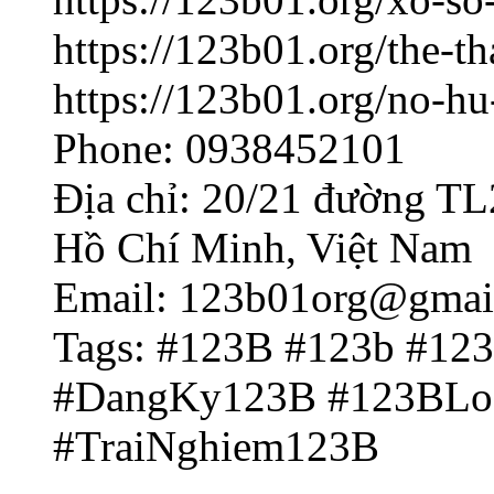
https://123b01.org/the-t
https://123b01.org/no-hu
Phone: 0938452101
Địa chỉ: 20/21 đường T
Hồ Chí Minh, Việt Nam
Email: 123b01org@gmai
Tags: #123B #123b #12
#DangKy123B #123BLo
#TraiNghiem123B