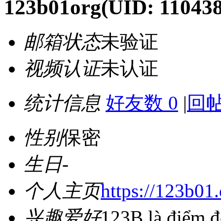
123b01org
(UID: 11043
邮箱状态
未验证
视频认证
未认证
统计信息
好友数 0
|
回帖
性别
保密
生日
-
个人主页
https://123b01.
兴趣爱好
123B là điểm đ