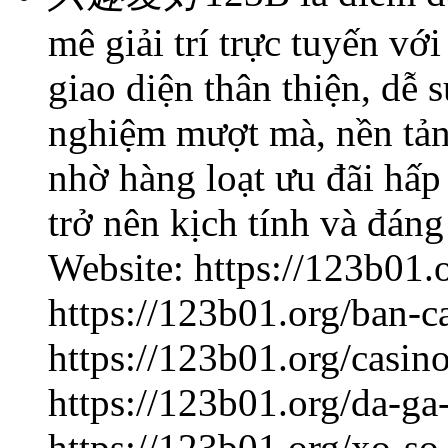
mê giải trí trực tuyến vớ
giao diện thân thiện, dễ 
nghiệm mượt mà, nền tản
nhờ hàng loạt ưu đãi hấp
trở nên kịch tính và đáng
Website: https://123b01.
https://123b01.org/ban-c
https://123b01.org/casin
https://123b01.org/da-ga
https://123b01.org/xo-so