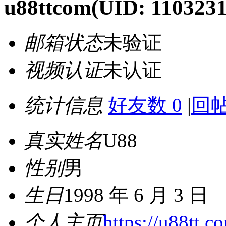
u88ttcom
(UID: 1103231
邮箱状态
未验证
视频认证
未认证
统计信息
好友数 0
|
回帖
真实姓名
U88
性别
男
生日
1998 年 6 月 3 日
个人主页
https://u88tt.c