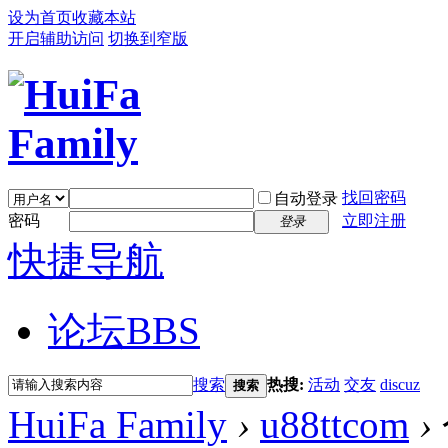
设为首页
收藏本站
开启辅助访问
切换到窄版
找回密码
自动登录
密码
立即注册
登录
快捷导航
论坛
BBS
搜索
热搜:
活动
交友
discuz
搜索
HuiFa Family
›
u88ttcom
›