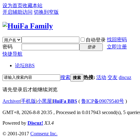
设为首页
收藏本站
开启辅助访问
切换到窄版
找回密码
自动登录
密码
立即注册
登录
快捷导航
论坛
BBS
搜索
热搜:
活动
交友
discuz
搜索
请先登录后才能继续浏览
Archiver
|
手机版
|
小黑屋
|
HuiFa BBS
(
鲁ICP备09079540号
)
GMT+8, 2026-8-8 20:35
, Processed in 0.017943 second(s), 5 queries
Powered by
Discuz!
X3.4
© 2001-2017
Comsenz Inc.