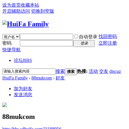
设为首页
收藏本站
开启辅助访问
切换到窄版
找回密码
自动登录
密码
立即注册
登录
快捷导航
论坛
BBS
搜索
热搜:
活动
交友
discuz
搜索
HuiFa Family
›
88mukcom
›
好友
加为好友
发送消息
88mukcom
http://bbs.sdhuifa.com/?1188956