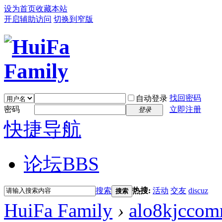
设为首页
收藏本站
开启辅助访问
切换到窄版
找回密码
自动登录
密码
立即注册
登录
快捷导航
论坛
BBS
搜索
热搜:
活动
交友
discuz
搜索
HuiFa Family
›
alo8kjcco