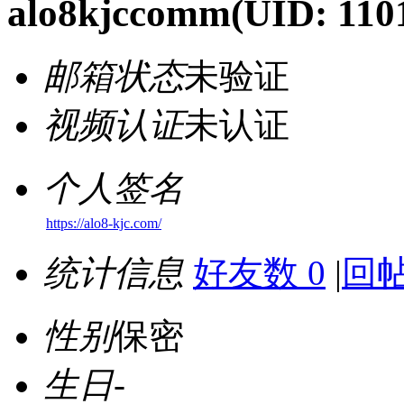
alo8kjccomm
(UID: 110
邮箱状态
未验证
视频认证
未认证
个人签名
https://alo8-kjc.com/
统计信息
好友数 0
|
回帖
性别
保密
生日
-