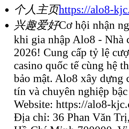
个人主页
https://alo8-kj
兴趣爱好
Cơ hội nhận ng
khi gia nhập Alo8 - Nhà 
2026! Cung cấp tỷ lệ cượ
casino quốc tế cùng hệ th
bảo mật. Alo8 xây dựng c
tín và chuyên nghiệp bậc
Website: https://alo8-kjc
Địa chỉ: 36 Phan Văn Tr