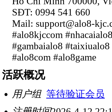
Hồ Chí Minh 700000, V
SĐT: 0994 541 660
Mail: support@alo8-kjc
#alo8kjccom #nhacaialo8
#gambaialo8 #taixiualo8
#alo8com #alo8game
活跃概况
用户组
等待验证会员
注册时间
2026-4-12 22: