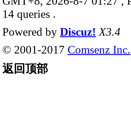
GMT+8, 2026-8-7 01:27
, 
14 queries .
Powered by
Discuz!
X3.4
© 2001-2017
Comsenz Inc.
返回顶部