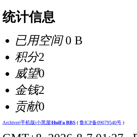
统计信息
已用空间
0 B
积分
2
威望
0
金钱
2
贡献
0
Archiver
|
手机版
|
小黑屋
|
HuiFa BBS
(
鲁ICP备09079540号
)