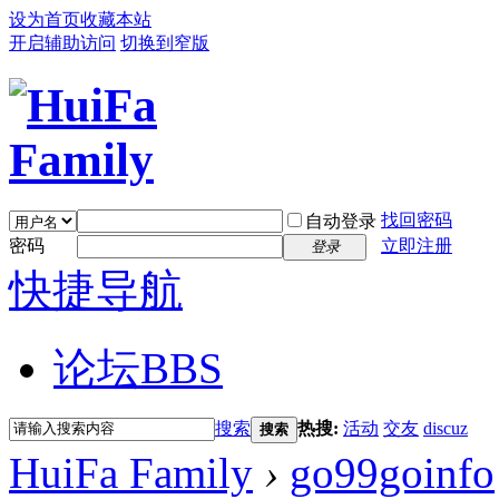
设为首页
收藏本站
开启辅助访问
切换到窄版
找回密码
自动登录
密码
立即注册
登录
快捷导航
论坛
BBS
搜索
热搜:
活动
交友
discuz
搜索
HuiFa Family
›
go99goinfo