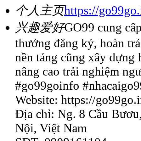
个人主页
https://go99go.
兴趣爱好
GO99 cung cấp 
thưởng đăng ký, hoàn trả
nền tảng cũng xây dựng 
nâng cao trải nghiệm ng
#go99goinfo #nhacaigo9
Website: https://go99go.i
Địa chỉ: Ng. 8 Cầu Bươu
Nội, Việt Nam