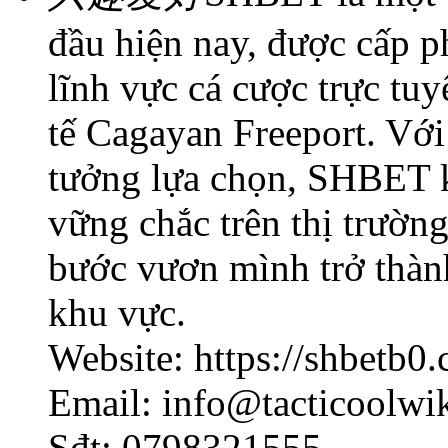
đầu hiện nay, được cấp 
lĩnh vực cá cược trực tu
tế Cagayan Freeport. Với
tưởng lựa chọn, SHBET k
vững chắc trên thị trườn
bước vươn mình trở thàn
khu vực.
Website: https://shbetb0
Email: info@tacticoolwi
Sđt: 0798321555