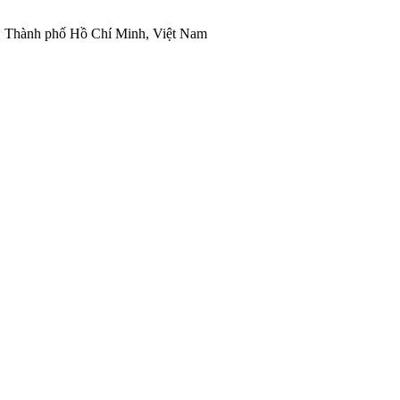
, Thành phố Hồ Chí Minh, Việt Nam