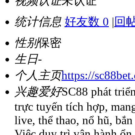
视频认证
未认证
统计信息
好友数 0
|
回帖
性别
保密
生日
-
个人主页
https://sc88bet.
兴趣爱好
SC88 phát triển
trực tuyến tích hợp, man
live, thể thao, nổ hũ, bắ
Việc duy trì vận hành ổn