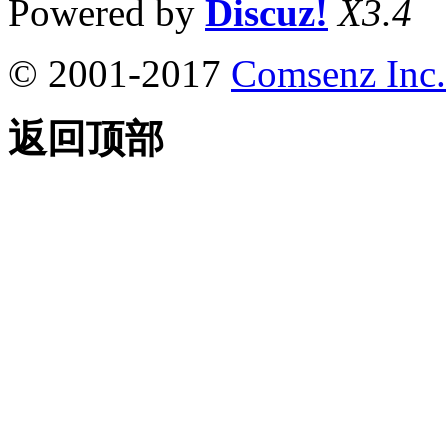
Powered by
Discuz!
X3.4
© 2001-2017
Comsenz Inc.
返回顶部