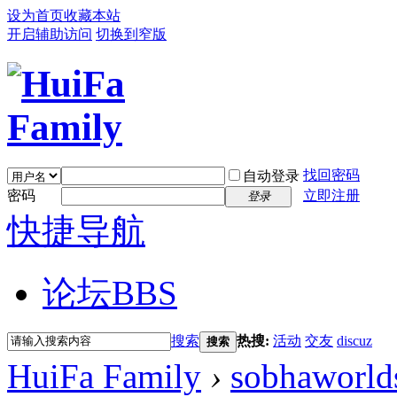
设为首页
收藏本站
开启辅助访问
切换到窄版
找回密码
自动登录
密码
立即注册
登录
快捷导航
论坛
BBS
搜索
热搜:
活动
交友
discuz
搜索
HuiFa Family
›
sobhaworld