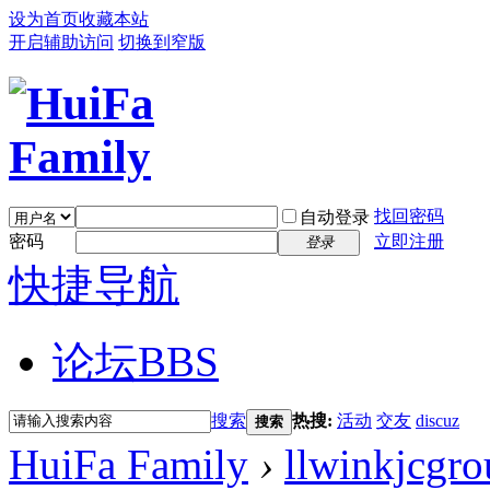
设为首页
收藏本站
开启辅助访问
切换到窄版
找回密码
自动登录
密码
立即注册
登录
快捷导航
论坛
BBS
搜索
热搜:
活动
交友
discuz
搜索
HuiFa Family
›
llwinkjcgro