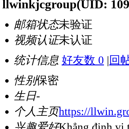
llwinkjcgroup
(UID: 10
邮箱状态
未验证
视频认证
未认证
统计信息
好友数 0
|
回帖
性别
保密
生日
-
个人主页
https://llwin.gr
兴趣爱好
Khẳng định vị 