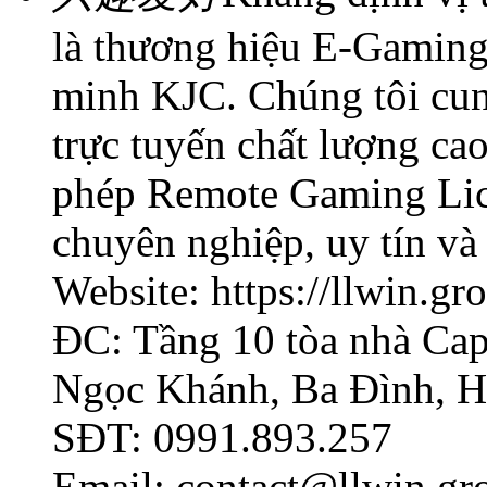
là thương hiệu E-Gaming 
minh KJC. Chúng tôi cung
trực tuyến chất lượng ca
phép Remote Gaming Lic
chuyên nghiệp, uy tín và
Website: https://llwin.gr
ĐC: Tầng 10 tòa nhà Capi
Ngọc Khánh, Ba Đình, H
SĐT: 0991.893.257
Email: contact@llwin.gr