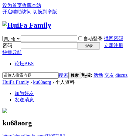
设为首页
收藏本站
开启辅助访问
切换到窄版
找回密码
自动登录
密码
立即注册
登录
快捷导航
论坛
BBS
搜索
热搜:
活动
交友
discuz
搜索
HuiFa Family
›
ku68aorg
›
个人资料
加为好友
发送消息
ku68aorg
http://bbs.sdhuifa.com/?1097153