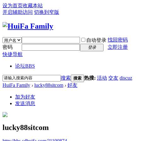
设为首页
收藏本站
开启辅助访问
切换到窄版
找回密码
自动登录
密码
立即注册
登录
快捷导航
论坛
BBS
搜索
热搜:
活动
交友
discuz
搜索
HuiFa Family
›
lucky88sitcom
›
好友
加为好友
发送消息
lucky88sitcom
http://bbs.sdhuifa.com/?1190874